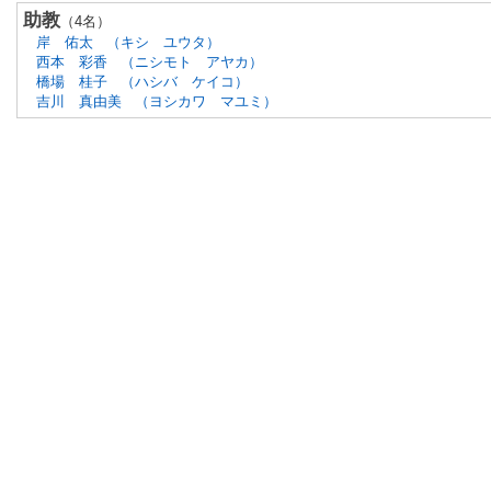
助教
（4名）
岸 佑太
（キシ ユウタ）
西本 彩香
（ニシモト アヤカ）
橋場 桂子
（ハシバ ケイコ）
吉川 真由美
（ヨシカワ マユミ）