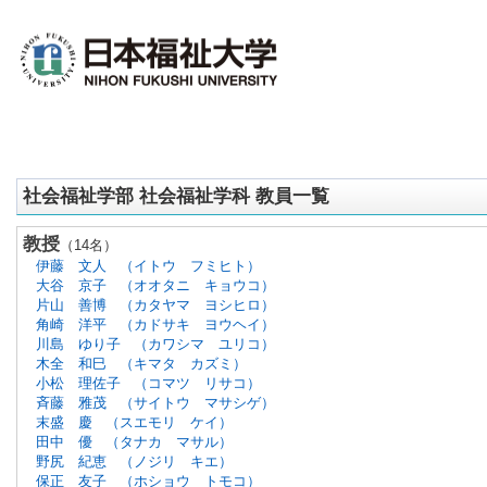
社会福祉学部 社会福祉学科 教員一覧
教授
（14名）
伊藤 文人
（イトウ フミヒト）
大谷 京子
（オオタニ キョウコ）
片山 善博
（カタヤマ ヨシヒロ）
角崎 洋平
（カドサキ ヨウヘイ）
川島 ゆり子
（カワシマ ユリコ）
木全 和巳
（キマタ カズミ）
小松 理佐子
（コマツ リサコ）
斉藤 雅茂
（サイトウ マサシゲ）
末盛 慶
（スエモリ ケイ）
田中 優
（タナカ マサル）
野尻 紀恵
（ノジリ キエ）
保正 友子
（ホショウ トモコ）