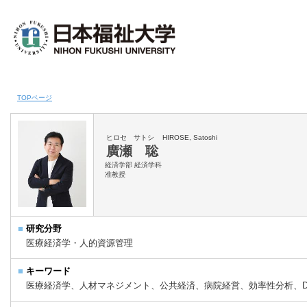
TOPページ
ヒロセ サトシ
HIROSE, Satoshi
廣瀬 聡
経済学部 経済学科
准教授
■
研究分野
医療経済学・人的資源管理
■
キーワード
医療経済学、人材マネジメント、公共経済、病院経営、効率性分析、D