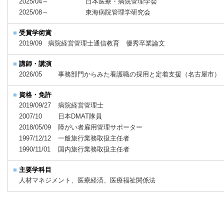
2025/04～
日本医療・病院管理学会
2025/08～
東海病院管理学研究会
■
受賞学術賞
2019/09
病院経営管理士通信教育 優秀卒業論文
■
講師・講演
2026/05
事務部門からみた看護職の採用と定着支援（名古屋市）
■
資格・免許
2019/09/27
病院経営管理士
2007/10
日本DMAT隊員
2018/05/09
障がい者雇用管理サポーター
1997/12/12
一般旅行業務取扱主任者
1990/11/01
国内旅行業務取扱主任者
■
主要学科目
人材マネジメント、医療経済、医療福祉関係法