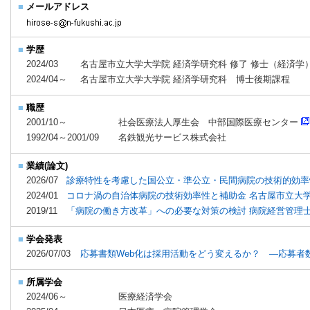
■
メールアドレス
■
学歴
2024/03
名古屋市立大学大学院 経済学研究科 修了 修士（経済学
2024/04～
名古屋市立大学大学院 経済学研究科 博士後期課程
■
職歴
2001/10～
社会医療法人厚生会 中部国際医療センター
1992/04～2001/09
名鉄観光サービス株式会社
■
業績(論文)
2026/07
診療特性を考慮した国公立・準公立・民間病院の技術的効率性
2024/01
コロナ渦の自治体病院の技術効率性と補助金 名古屋市立大
2019/11
「病院の働き方改革」への必要な対策の検討 病院経営管理
■
学会発表
2026/07/03
応募書類Web化は採用活動をどう変えるか？ ―応募者
■
所属学会
2024/06～
医療経済学会