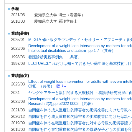
■
学歴
2021/03
愛知県立大学 博士（看護学）
2018/03
愛知県立大学 看護学修士
■
業績(著書)
2025/01
M–GTA 修正版グラウンデッド・セオリー・アプローチ：
Development of a weight-loss intervention by mothers for adu
2023/06
Intellectual disabilities and autism pp.1-7 （共著）
1998/06
看護診断実践事例集 （共著）
1997/08
LECTURE3これだけは知っておきたい蘇生法と基本技術 月刊ナー
■
業績(論文)
Effect of weight loss intervention for adults with severe intel
2025/03
ONE （共著）
2024
ヤングケアラーと親に関する文献検討 －看護学研究発展に向けて－
Development of a weight loss intervention by mothers for adult
2023/08
Research 2(2),pp.e2022-0003 （共著）
2021/03
自閉症を伴う成人重度知的障害者の肥満改善に向けた母親へ
2020/12
自閉症を伴う成人重度知的障害者の肥満改善に向けた母親への介
2019/09
自閉症を伴う在宅重度知的障害者に対する母親の肥満容認プロセス 
2018/03
自閉症を伴う在宅重度知的障害者の母親が子どもの肥満を容