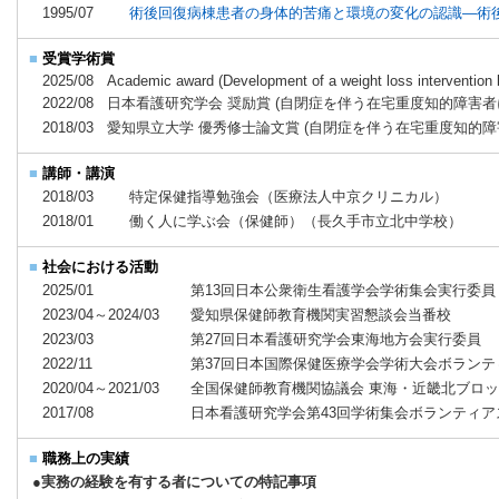
1995/07
術後回復病棟患者の身体的苦痛と環境の変化の認識―術
■
受賞学術賞
2025/08
Academic award (Development of a weight loss intervention by
2022/08
日本看護研究学会 奨励賞 (自閉症を伴う在宅重度知的障害
2018/03
愛知県立大学 優秀修士論文賞 (自閉症を伴う在宅重度知的
■
講師・講演
2018/03
特定保健指導勉強会（医療法人中京クリニカル）
2018/01
働く人に学ぶ会（保健師）（長久手市立北中学校）
■
社会における活動
2025/01
第13回日本公衆衛生看護学会学術集会実行委員
2023/04～2024/03
愛知県保健師教育機関実習懇談会当番校
2023/03
第27回日本看護研究学会東海地方会実行委員
2022/11
第37回日本国際保健医療学会学術大会ボランテ
2020/04～2021/03
全国保健師教育機関協議会 東海・近畿北ブロ
2017/08
日本看護研究学会第43回学術集会ボランティア
■
職務上の実績
●実務の経験を有する者についての特記事項