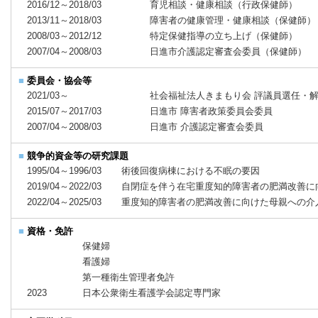
2016/12～2018/03
育児相談・健康相談（行政保健師）
2013/11～2018/03
障害者の健康管理・健康相談（保健師）
2008/03～2012/12
特定保健指導の立ち上げ（保健師）
2007/04～2008/03
日進市介護認定審査会委員（保健師）
■
委員会・協会等
2021/03～
社会福祉法人きまもり会 評議員選任・
2015/07～2017/03
日進市 障害者政策委員会委員
2007/04～2008/03
日進市 介護認定審査会委員
■
競争的資金等の研究課題
1995/04～1996/03
術後回復病棟における不眠の要因
2019/04～2022/03
自閉症を伴う在宅重度知的障害者の肥満改善に
2022/04～2025/03
重度知的障害者の肥満改善に向けた母親への介
■
資格・免許
保健婦
看護婦
第一種衛生管理者免許
2023
日本公衆衛生看護学会認定専門家