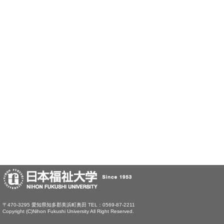
〒470-3295 愛知県知多郡美浜町奥田 TEL：0569-87-2211
Copyright (C)Nihon Fukushi University All Right Reserved.