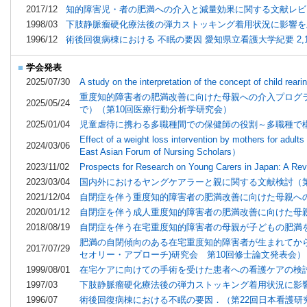
2017/12
知的障害児・者の肥満への介入と減量効果に関する文献レビュー
1998/03
下肢静脈瘤硬化療法後の弾力ストッキング着用状況に影響を及ぼす要
1996/12
術後回復病棟における 不眠の要因 愛知県立看護大学紀要 2,1
■
学会発表
2025/07/30
A study on the interpretation of the concept of child r
重度知的障害者の肥満改善に向けた母親への介入プログ
2025/05/24
で）（第10回医療行動分析学研究会）
2025/01/04
児童虐待に携わる多職種間での保健師の役割～多職種で
Effect of a weight loss intervention by mothers for adults 
2024/03/06
East Asian Forum of Nursing Scholars）
2023/11/02
Prospects for Research on Young Carers in Japan: A Re
2023/03/04
国内外におけるヤングケアラーと親に関する文献検討（第
2021/12/04
自閉症を伴う重度知的障害者の肥満改善に向けた母親へ
2020/01/12
自閉症を伴う成人重度知的障害者の肥満改善に向けた母
2018/08/19
自閉症を伴う在宅重度知的障害者の母親が子どもの肥満
肥満の自閉傾向のある在宅重度知的障害者が生まれてから
2017/07/29
セオリー・アプローチ)研究会 第10回修士論文発表会）
1999/08/01
在宅ケアに向けての手術を受けた患者への看護ケアの検討
1997/03
下肢静脈瘤硬化療法後の弾力ストッキング着用状況に影
1996/07
術後回復病棟における不眠の要因．（第22回日本看護研