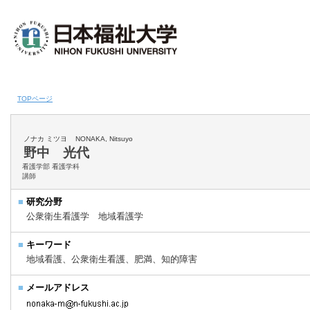
TOPページ
ノナカ ミツヨ
NONAKA, Nitsuyo
野中 光代
看護学部 看護学科
講師
■
研究分野
公衆衛生看護学 地域看護学
■
キーワード
地域看護、公衆衛生看護、肥満、知的障害
■
メールアドレス