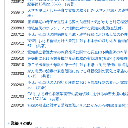
2009/12
紀要第15号pp.33-38 （共著）
大学を拠点とした子育て支援の取り組み‐大学と地域との連携促進モ
2008/12
著）
2008/06
産褥早期の母子が退院する際の助産師の気がかりと対応(査読付)
2008/03
地域住民のボランティア活動に対する意識の実態(査読付) 
2007/12
小児がん患児の闘病体制形成・維持段階における母親の心理的プ
実習における倫理方針の策定に対する本学の取り組み‐倫理的手続
2005/12
67 （共著）
2005/12
愛知県立看護大学の教育改革に関する調査(３)‐助産師の本学大学
2005/10
妊娠期における栄養機能食品摂取の実態調査(査読付) 愛知母性衛
2005/10
第二子出産後の母親の第一子に対する思い‐対児感情に焦点をあてて
がん患児の治療の安定段階における母親役割の変化と家族の闘病
2003/03
８-15 （共著）
小児がん患児の入院初期段階における母親役割の変化と家族の闘病
2002/03
30 （共著）
CAIによる母性看護学実習の認知領域における学習支援の検討
2001/03
pp.157-164 （共著）
2000/10
妊婦の胎児に対する愛着意識とそれにかかわる要因(査読付)
■
業績(その他)