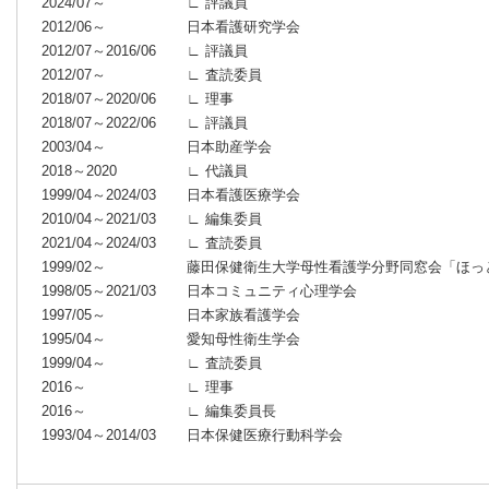
2024/07～
∟ 評議員
2012/06～
日本看護研究学会
2012/07～2016/06
∟ 評議員
2012/07～
∟ 査読委員
2018/07～2020/06
∟ 理事
2018/07～2022/06
∟ 評議員
2003/04～
日本助産学会
2018～2020
∟ 代議員
1999/04～2024/03
日本看護医療学会
2010/04～2021/03
∟ 編集委員
2021/04～2024/03
∟ 査読委員
1999/02～
藤田保健衛生大学母性看護学分野同窓会「ほっ
1998/05～2021/03
日本コミュニティ心理学会
1997/05～
日本家族看護学会
1995/04～
愛知母性衛生学会
1999/04～
∟ 査読委員
2016～
∟ 理事
2016～
∟ 編集委員長
1993/04～2014/03
日本保健医療行動科学会