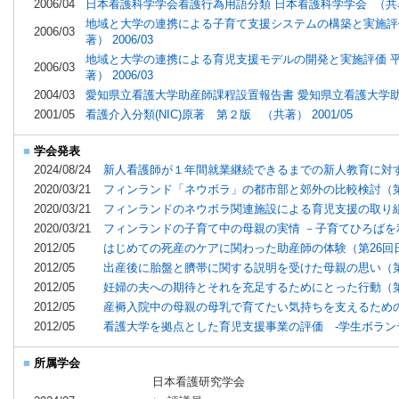
2006/04
日本看護科学学会看護行為用語分類 日本看護科学学会 （共著） 
地域と大学の連携による子育て支援システムの構築と実施評価 平
2006/03
著） 2006/03
地域と大学の連携による育児支援モデルの開発と実施評価 平成14年
2006/03
著） 2006/03
2004/03
愛知県立看護大学助産師課程設置報告書 愛知県立看護大学助産師
2001/05
看護介入分類(NIC)原著 第２版 （共著） 2001/05
■
学会発表
2024/08/24
新人看護師が１年間就業継続できるまでの新人教育に対す
2020/03/21
フィンランド「ネウボラ」の都市部と郊外の比較検討（第
2020/03/21
フィンランドのネウボラ関連施設による育児支援の取り組
2020/03/21
フィンランドの子育て中の母親の実情 －子育てひろばを
2012/05
はじめての死産のケアに関わった助産師の体験（第26回
2012/05
出産後に胎盤と臍帯に関する説明を受けた母親の思い（第
2012/05
妊婦の夫への期待とそれを充足するためにとった行動（第
2012/05
産褥入院中の母親の母乳で育てたい気持ちを支えるための
2012/05
看護大学を拠点とした育児支援事業の評価 ‐学生ボランテ
■
所属学会
日本看護研究学会