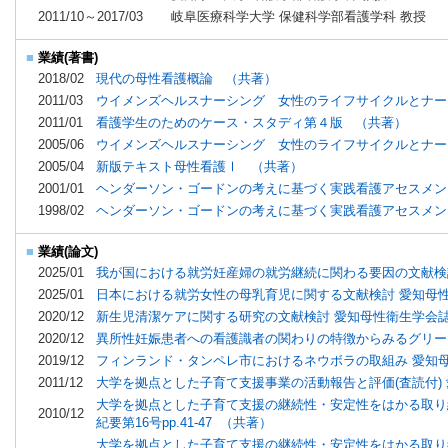
2011/10～2017/03
岐阜医療科学大学 保健科学部看護学科 教授
■
業績(著書)
2018/02
現代の母性看護概論 （共著）
2011/03
ウイメンズヘルスナーシング 女性のライフサイクルとナー
2011/01
看護学生のためのケース・スタディ第４版 （共著）
2005/06
ウイメンズヘルスナーシング 女性のライフサイクルとナー
2005/04
新版テキスト母性看護Ⅰ （共著）
2001/01
ヘンダーソン・ゴードンの考えに基づく実践看護アセスメント
1998/02
ヘンダーソン・ゴードンの考えに基づく実践看護アセスメント
■
業績(論文)
2025/01
我が国における就労妊産婦の就労継続に関わる要因の文献検討 愛知
2025/01
日本における就労女性の母乳育児に関する文献検討 愛知母性衛生学
2020/12
新生児清潔ケアに関する研究の文献検討 愛知母性衛生学会誌 第38
2020/12
異所性妊娠患者への看護識者の関わりの特徴からみるグリーフケア
2019/12
フィンランド・タンペレ市におけるネウボラの取組み 愛知母性衛生
2011/12
大学を拠点とした子育て支援事業の活動報告と評価(査読付) 愛
大学を拠点とした子育て支援の継続性・安定性をはかる取り組
2010/12
紀要第16号pp.41-47 （共著）
大学を拠点とした子育て支援の継続性・安定性をはかる取り組