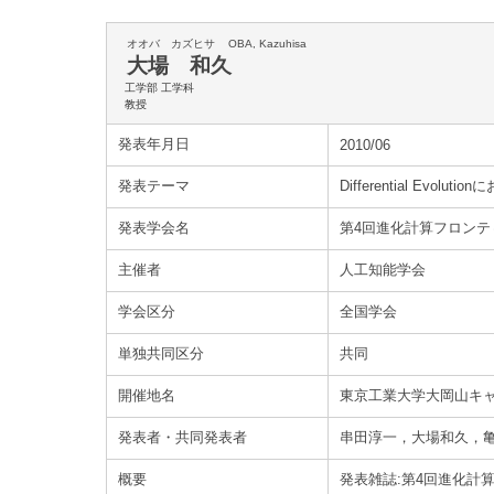
オオバ カズヒサ
OBA, Kazuhisa
大場 和久
工学部 工学科
教授
発表年月日
2010/06
発表テーマ
Differential Evo
発表学会名
第4回進化計算フロンテ
主催者
人工知能学会
学会区分
全国学会
単独共同区分
共同
開催地名
東京工業大学大岡山キャ
発表者・共同発表者
串田淳一，大場和久，
概要
発表雑誌:第4回進化計