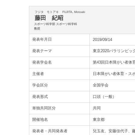
フジタ モトアキ
FUJITA, Motoaki
藤田 紀昭
スポーツ科学部 スポーツ科学科
教授
発表年月日
2019/09/14
発表テーマ
東京2020パラリンピ
発表学会名
第43回日本障がい者体
主催者
日本障がい者体育・ス
学会区分
全国学会
発表形式
口頭（一般）
単独共同区分
共同
開催地名
東京都
発表者・共同発表者
兒玉友、安藤佳代子、