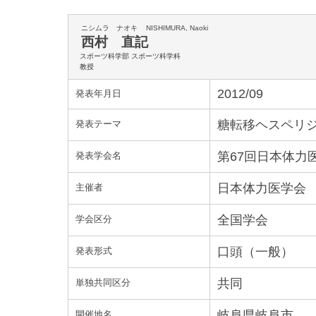
ニシムラ ナオキ
NISHIMURA, Naoki
西村 直記
スポーツ科学部 スポーツ科学科
教授
2012/09
発表年月日
糖転移ヘスペリ
発表テーマ
第67回日本体力
発表学会名
日本体力医学会
主催者
全国学会
学会区分
口頭（一般）
発表形式
共同
単独共同区分
岐阜県岐阜市
開催地名