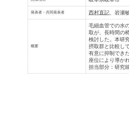
西村直記
、岩瀬
発表者・共同発表者
毛細血管での水
取が、長時間の
検討した。本研
摂取群と比較し
概要
有意に抑制でき
座位により導か
担当部分：研究