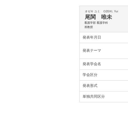
オゼキ ユミ
OZEKI, Yui
尾関 唯未
看護学部 看護学科
准教授
発表年月日
発表テーマ
発表学会名
学会区分
発表形式
単独共同区分