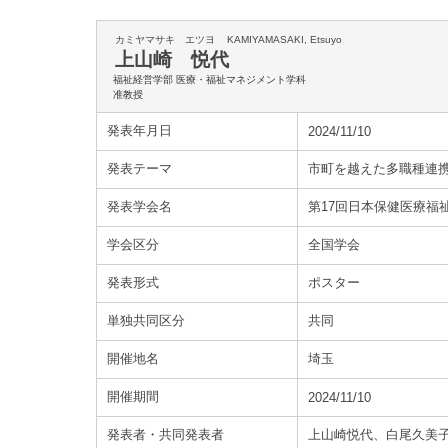
カミヤマサキ エツヨ
KAMIYAMASAKI, Etsuyo
上山崎 悦代
福祉経営学部 医療・福祉マネジメント学科
准教授
発表年月日
2024/11/10
発表テーマ
市町を越えた多職種連
発表学会名
第17回日本保健医療福
学会区分
全国学会
発表形式
ポスター
単独共同区分
共同
開催地名
埼玉
開催期間
2024/11/10
発表者・共同発表者
上山崎悦代、白尾久美