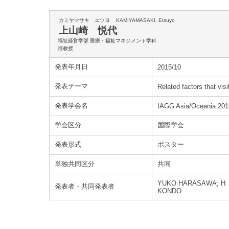
カミヤマサキ エツヨ
KAMIYAMASAKI, Etsuyo
上山崎 悦代
福祉経営学部 医療・福祉マネジメント学科
准教授
発表年月日
2015/10
発表テーマ
Related factors that visi
発表学会名
IAGG Asia/Oceania 201
学会区分
国際学会
発表形式
ポスター
単独共同区分
共同
YUKO HARASAWA; H. 
発表者・共同発表者
KONDO