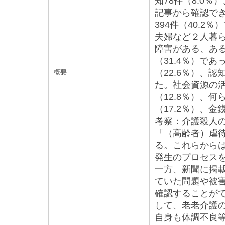
知78件（8.0％
記事から確認で
394件（40.
夫婦など２人暮ら
障害がある、ある
（31.4％）で
（22.6％）、認
概要
た。社会資源の活
（12.8％）、
（17.2％）、
考察：介護殺人
「（高齢者）虐
る。これらから
発生のプロセス
一方、新聞に掲
ていた問題や被
確認することが
して、老老介護
自身も体調不良