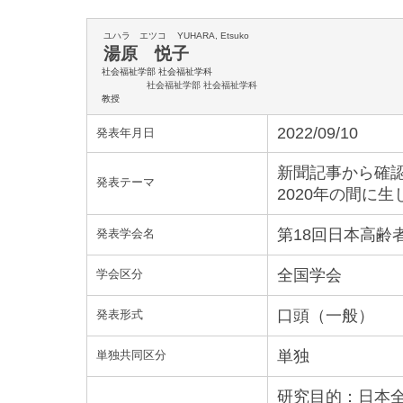
ユハラ エツコ
YUHARA, Etsuko
湯原 悦子
社会福祉学部 社会福祉学科
社会福祉学部 社会福祉学科
教授
2022/09/10
発表年月日
新聞記事から確認
発表テーマ
2020年の間に
第18回日本高齢
発表学会名
全国学会
学会区分
口頭（一般）
発表形式
単独
単独共同区分
研究目的：日本