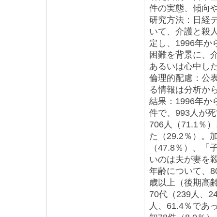
件の実態、傾向
研究方法：日経テ
いて、介護と殺
定し、1996年か
困難を背景に、介
あるいは心中し
倫理的配慮：公
る情報は分析か
結果：1996年か
件で、993人が
706人（71.1
た（29.2％）
（47.8％）、「
いのは夫が妻を殺
年齢について、80
歳以上（後期高齢
70代（239人、
人、61.4％で