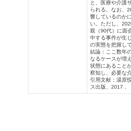
と、医療や介護
られる。なお、2
響しているのか
い。ただし、20
親（90代）に面
中する事件が生
の実態を把握し
結論：ここ数年
なるケースが増
状態にあること
察知し、必要な
引用文献：湯原
ス出版、2017．