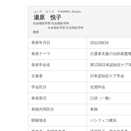
ユハラ エツコ
YUHARA, Etsuko
湯原 悦子
社会福祉学部 社会福祉学科
社会福祉学部 社会福祉学科
教授
発表年月日
2011/09/24
発表テーマ
介護者支援の法的基盤
発表学会名
第12回日本認知症ケア
主催者
日本認知症ケア学会
学会区分
全国学会
発表形式
口頭（一般）
単独共同区分
単独
開催地名
パシフィコ横浜