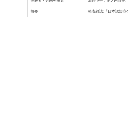
発表者・共同発表者
湯原悦子
，尾之内直美
概要
発表雑誌:『日本認知症ケア