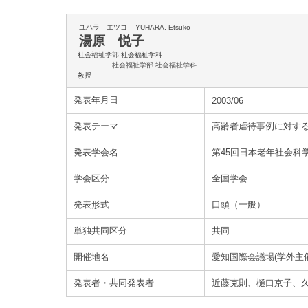
ユハラ エツコ
YUHARA, Etsuko
湯原 悦子
社会福祉学部 社会福祉学科
社会福祉学部 社会福祉学科
教授
発表年月日
2003/06
発表テーマ
高齢者虐待事例に対す
発表学会名
第45回日本老年社会科
学会区分
全国学会
発表形式
口頭（一般）
単独共同区分
共同
開催地名
愛知国際会議場(学外主催
発表者・共同発表者
近藤克則、樋口京子、