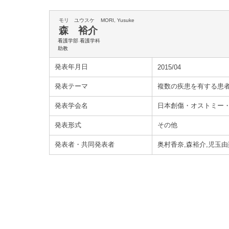
モリ ユウスケ
MORI, Yusuke
森 裕介
看護学部 看護学科
助教
発表年月日
2015/04
発表テーマ
複数の疾患を有する患者
発表学会名
日本創傷・オストミー
発表形式
その他
発表者・共同発表者
奥村香奈,森裕介,児玉由