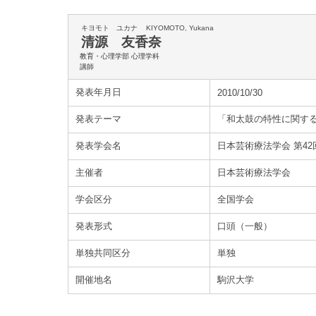
キヨモト ユカナ
KIYOMOTO, Yukana
清源 友香奈
教育・心理学部 心理学科
講師
発表年月日
2010/10/30
発表テーマ
「和太鼓の特性に関す
発表学会名
日本芸術療法学会 第42
主催者
日本芸術療法学会
学会区分
全国学会
発表形式
口頭（一般）
単独共同区分
単独
開催地名
駒沢大学