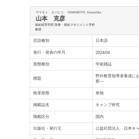
ヤマモト カツヒコ
YAMAMOTO, Katsuhiko
山本 克彦
福祉経営学部 医療・福祉マネジメント学科
教授
言語種別
日本語
発行・発表の年月
2024/04
形態種別
学術雑誌
野外教育指導者養成に
標題
察―
執筆形態
単独
掲載誌名
キャンプ研究
掲載区分
国内
出版社・発行元
公益社団法人 日本キ