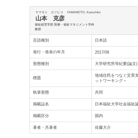
ヤマモト カツヒコ
YAMAMOTO, Katsuhiko
山本 克彦
福祉経営学部 医療・福祉マネジメント学科
教授
言語種別
日本語
発行・発表の年月
2017/09
形態種別
大学研究所等紀要(論文)
地域住民をつなぐ災害
標題
ットワーキング～
執筆形態
共同
掲載誌名
日本福祉大学社会福祉論集
掲載区分
国内
著者・共著者
佐藤大介