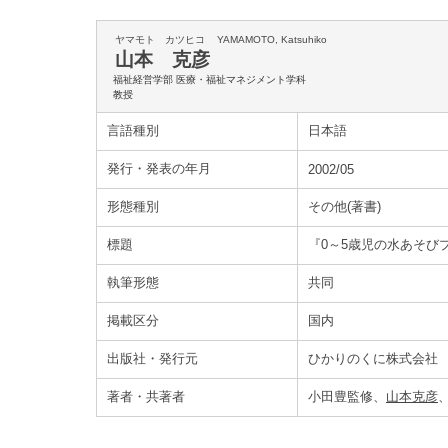
ヤマモト カツヒコ
YAMAMOTO, Katsuhiko
山本 克彦
福祉経営学部 医療・福祉マネジメント学科
教授
言語種別
日本語
発行・発表の年月
2002/05
形態種別
その他(著書)
標題
『0～5歳児の水あそび
執筆形態
共同
掲載区分
国内
出版社・発行元
ひかりのくに株式会社
著者・共著者
小田豊監修、
山本克彦