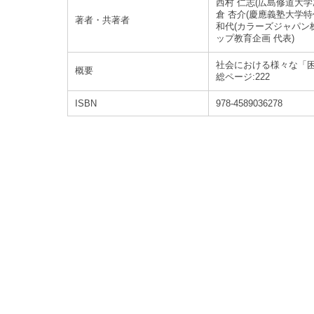
西村 仁志(広島修道大学
倉 杏介(慶應義塾大学特
著者・共著者
和代(カラーズジャパン株
ップ教育企画 代表)
社会における様々な「
概要
総ページ:222
ISBN
978-4589036278