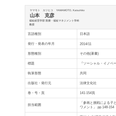
ヤマモト カツヒコ
YAMAMOTO, Katsuhiko
山本 克彦
福祉経営学部 医療・福祉マネジメント学科
教授
言語種別
日本語
発行・発表の年月
2014/11
形態種別
その他(著書)
標題
『ソーシャル・イノベー
執筆形態
共同
出版社・発行元
法律文化社
巻・号・頁
141-154頁
「参画と挑戦による子ども
担当範囲
ワメント」 pp.148-154