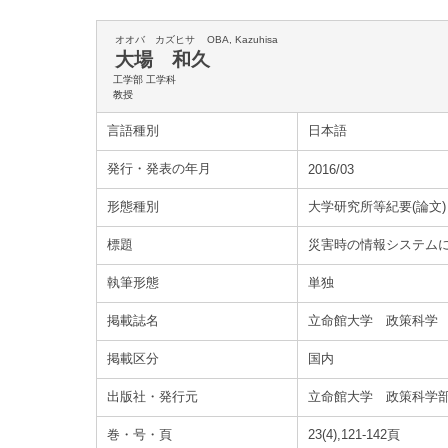
オオバ カズヒサ
OBA, Kazuhisa
大場 和久
工学部 工学科
教授
言語種別
日本語
発行・発表の年月
2016/03
形態種別
大学研究所等紀要(論文)
標題
災害時の情報システム
執筆形態
単独
掲載誌名
立命館大学 政策科学
掲載区分
国内
出版社・発行元
立命館大学 政策科学
巻・号・頁
23(4),121-142頁