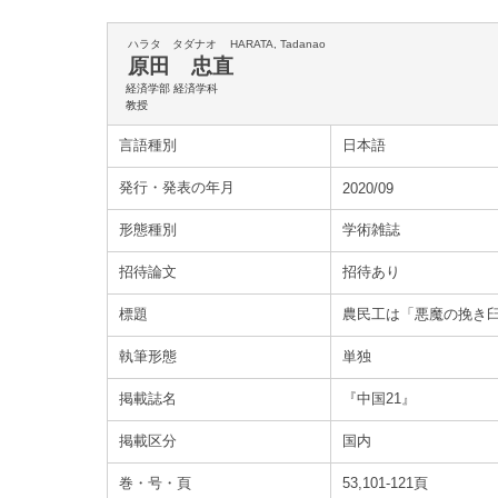
ハラタ タダナオ
HARATA, Tadanao
原田 忠直
経済学部 経済学科
教授
言語種別
日本語
発行・発表の年月
2020/09
形態種別
学術雑誌
招待論文
招待あり
標題
農民工は「悪魔の挽き
執筆形態
単独
掲載誌名
『中国21』
掲載区分
国内
巻・号・頁
53,101-121頁