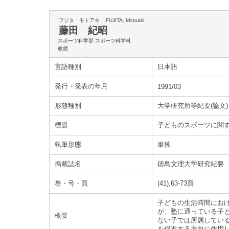
フジタ モトアキ
FUJITA, Motoaki
藤田 紀昭
スポーツ科学部 スポーツ科学科
教授
言語種別
日本語
発行・発表の年月
1991/03
形態種別
大学研究所等紀要(論文)
標題
子どものスポーツに関す
執筆形態
単独
掲載誌名
徳島文理大学研究紀要
巻・号・頁
(41),63-73頁
子どもの生活時間にお
が、塾に通っている子
概要
ない子では所属してい
を促進する方向に作用