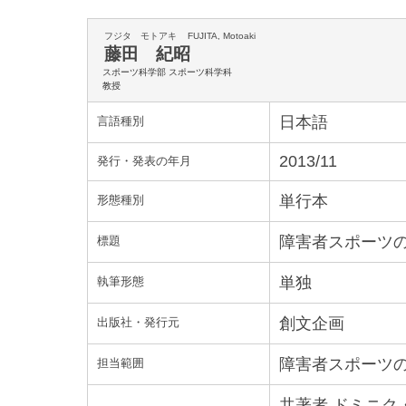
フジタ モトアキ
FUJITA, Motoaki
藤田 紀昭
スポーツ科学部 スポーツ科学科
教授
日本語
言語種別
2013/11
発行・発表の年月
単行本
形態種別
障害者スポーツ
標題
単独
執筆形態
創文企画
出版社・発行元
障害者スポーツ
担当範囲
共著者 ドミニ