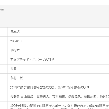
oaki
日本語
2004/10
単行本
アダプテッド・スポーツの科学
共同
市村出版
第2章2節 知的障害者(児)の支援、第6章3節障害者のQOL
共著者 白山靖彦、渥美秀人、市川知律、伊藤幾代、
藤田紀昭
、他9名
1996年以降の新聞での障害者スポーツの取り扱われ方の違いは障害