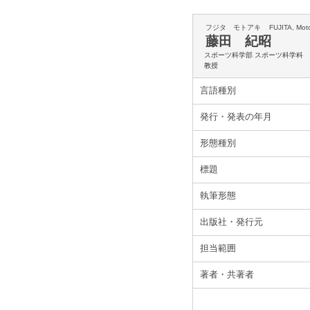
フジタ モトアキ
FUJITA, Mot
藤田 紀昭
スポーツ科学部 スポーツ科学科
教授
言語種別
発行・発表の年月
形態種別
標題
執筆形態
出版社・発行元
担当範囲
著者・共著者