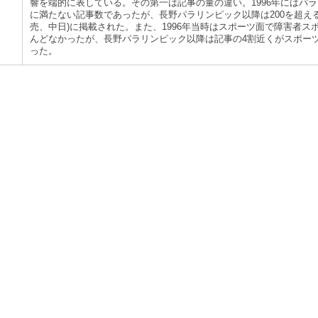
響を端的に表している。その第一は記事の量の違い。1996年にはパラ
に満たない記事数であったが、長野パラリンピック以降は200を超える
売、中日)に掲載された。また、1996年当時はスポーツ面で障害者ス
んどなかったが、長野パラリンピック以降は記事の4割近くがスポー
った。