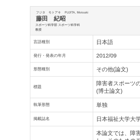
フジタ モトアキ
FUJITA, Motoaki
藤田 紀昭
スポーツ科学部 スポーツ科学科
教授
日本語
言語種別
2012/09
発行・発表の年月
その他(論文)
形態種別
障害者スポーツ
標題
(博士論文)
単独
執筆形態
日本福祉大学大
掲載誌名
本論文では、障