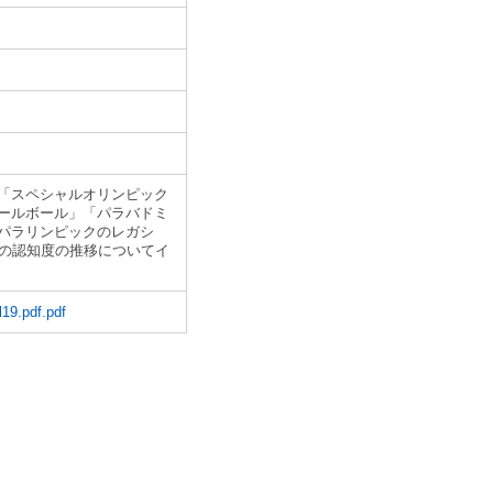
「スペシャルオリンピック
ールボール」「パラバドミ
パラリンピックのレガシ
葉の認知度の推移についてイ
19.pdf.pdf