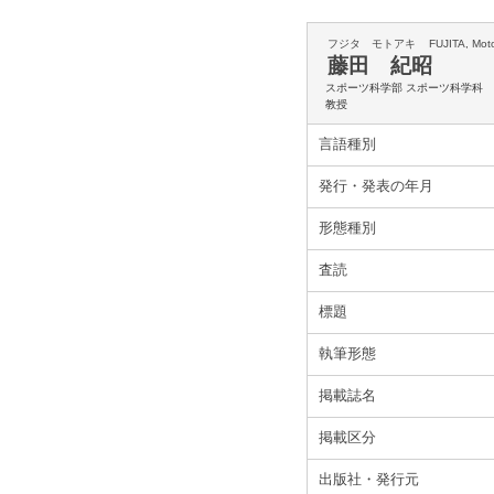
フジタ モトアキ
FUJITA, Mot
藤田 紀昭
スポーツ科学部 スポーツ科学科
教授
言語種別
発行・発表の年月
形態種別
査読
標題
執筆形態
掲載誌名
掲載区分
出版社・発行元