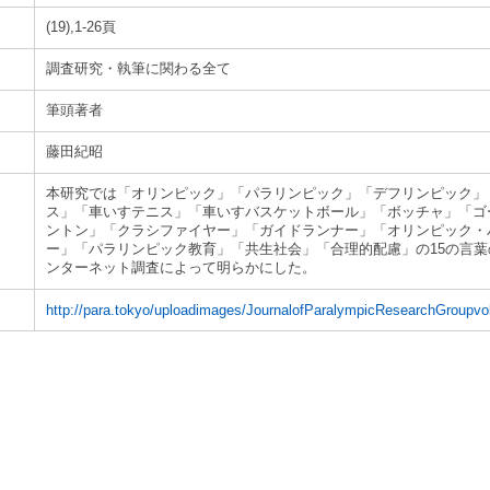
(19),1-26頁
調査研究・執筆に関わる全て
筆頭著者
藤田紀昭
本研究では「オリンピック」「パラリンピック」「デフリンピック」
ス」「車いすテニス」「車いすバスケットボール」「ボッチャ」「ゴ
ントン」「クラシファイヤー」「ガイドランナー」「オリンピック・
ー」「パラリンピック教育」「共生社会」「合理的配慮」の15の言
ンターネット調査によって明らかにした。
http://para.tokyo/uploadimages/JournalofParalympicResearchGroupvol