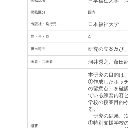
日本福祉大学 
掲載誌名
掲載区分
国内
日本福祉大学
出版社・発行元
4
巻・号・頁
研究の立案及び、
担当範囲
洞井秀之、藤田
著者・共著者
本研究の目的は
①作成したボッ
の留意点）を確
ている練習内容
学校の授業目的
る。
研究の結果、次
①特別支援学校
概要