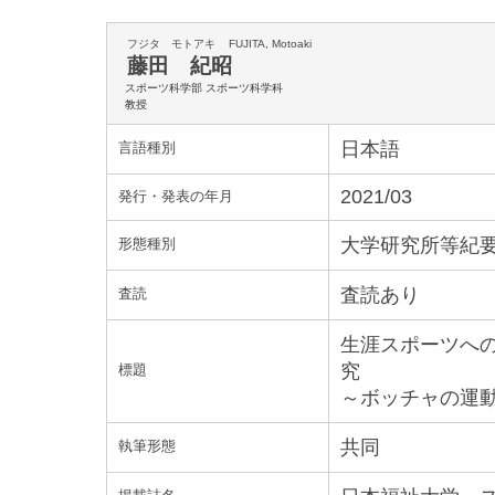
フジタ モトアキ
FUJITA, Motoaki
藤田 紀昭
スポーツ科学部 スポーツ科学科
教授
日本語
言語種別
2021/03
発行・発表の年月
大学研究所等紀要
形態種別
査読あり
査読
生涯スポーツへ
究
標題
～ボッチャの運
共同
執筆形態