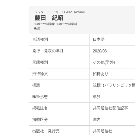
フジタ モトアキ
FUJITA, Motoaki
藤田 紀昭
スポーツ科学部 スポーツ科学科
教授
言語種別
日本語
発行・発表の年月
2020/08
形態種別
その他(学外)
招待論文
招待あり
標題
視標（パラリンピック開
執筆形態
単独
掲載誌名
共同通信社配信記事
掲載区分
国内
出版社・発行元
共同通信社