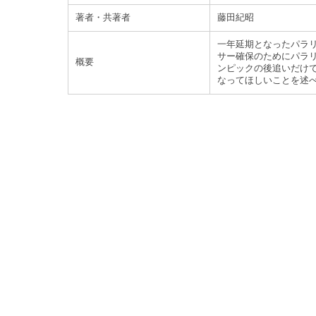
著者・共著者
藤田紀昭
一年延期となったパラ
サー確保のためにパラリ
概要
ンピックの後追いだけ
なってほしいことを述