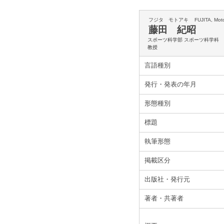
フジタ モトアキ
FUJITA, Mot
藤田 紀昭
スポーツ科学部 スポーツ科学科
教授
言語種別
発行・発表の年月
形態種別
標題
執筆形態
掲載区分
出版社・発行元
著者・共著者