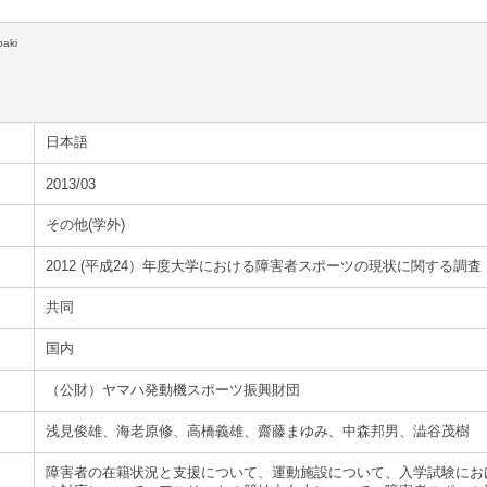
oaki
日本語
2013/03
その他(学外)
2012 (平成24）年度大学における障害者スポーツの現状に関する調査
共同
国内
（公財）ヤマハ発動機スポーツ振興財団
浅見俊雄、海老原修、高橋義雄、齋藤まゆみ、中森邦男、澁谷茂樹
障害者の在籍状況と支援について、運動施設について、入学試験にお