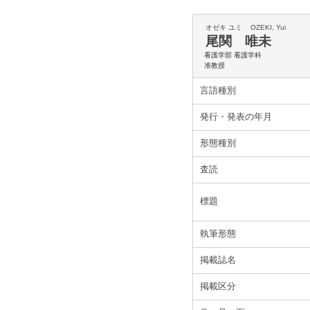
オゼキ ユミ
OZEKI, Yui
尾関 唯未
看護学部 看護学科
准教授
言語種別
発行・発表の年月
形態種別
査読
標題
執筆形態
掲載誌名
掲載区分