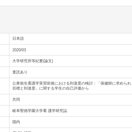
日本語
2020/03
大学研究所等紀要(論文)
査読あり
公衆衛生看護学実習前後における到達度の検討：「保健師に求められ
目標と到達度」に関する学生の自己評価から
共同
岐阜聖徳学園大学看 護学研究誌
国内