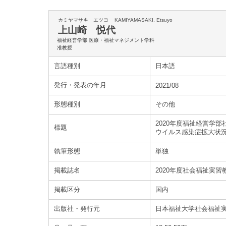
カミヤマサキ エツヨ
KAMIYAMASAKI, Etsuyo
上山崎 悦代
福祉経営学部 医療・福祉マネジメント学科
准教授
言語種別
日本語
発行・発表の年月
2021/08
形態種別
その他
2020年度福祉経営学
標題
ウイルス感染症拡大状況
執筆形態
単独
掲載誌名
2020年度社会福祉実
掲載区分
国内
出版社・発行元
日本福祉大学社会福祉