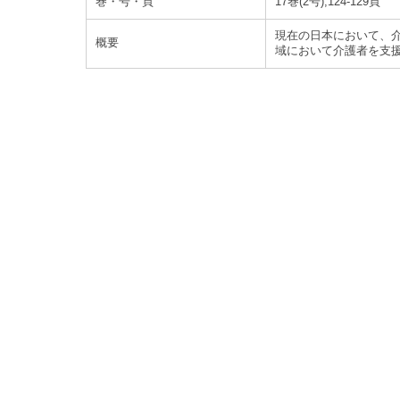
巻・号・頁
17巻(2号),124-129頁
現在の日本において、
概要
域において介護者を支