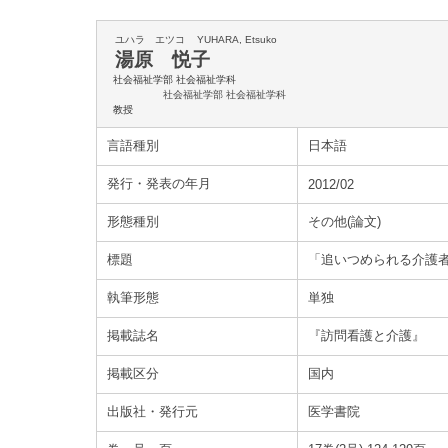
ユハラ エツコ
YUHARA, Etsuko
湯原 悦子
社会福祉学部 社会福祉学科
社会福祉学部 社会福祉学科
教授
言語種別
日本語
発行・発表の年月
2012/02
形態種別
その他(論文)
標題
「追いつめられる介護
執筆形態
単独
掲載誌名
『訪問看護と介護』
掲載区分
国内
出版社・発行元
医学書院