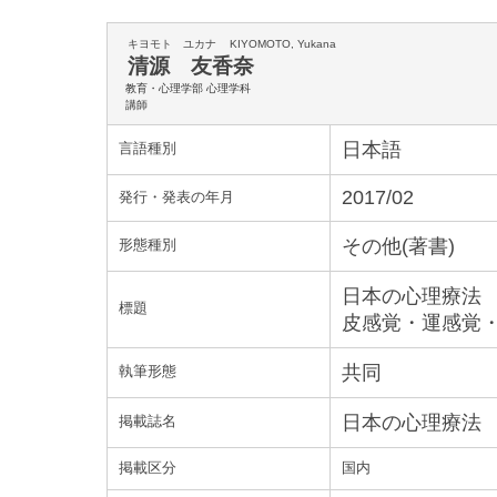
キヨモト ユカナ
KIYOMOTO, Yukana
清源 友香奈
教育・心理学部 心理学科
講師
日本語
言語種別
2017/02
発行・発表の年月
その他(著書)
形態種別
日本の心理療法
標題
皮感覚・運感覚
共同
執筆形態
日本の心理療法
掲載誌名
掲載区分
国内