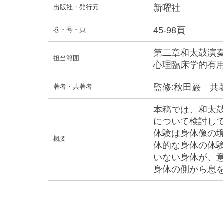
新曜社
出版社・発行元
45-98頁
巻・号・頁
第二章和太鼓演
担当範囲
心理臨床学的有
監修:秋田巌 共
著者・共著者
本稿では、和太
について検討し
体験は身体像の
概要
体的な身体の体
いない身体が、
身体の側から息