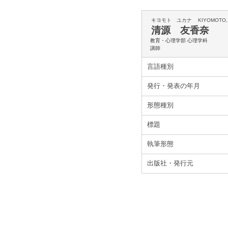
キヨモト ユカナ
KIYOMOTO,
清源 友香奈
教育・心理学部 心理学科
講師
言語種別
発行・発表の年月
形態種別
標題
執筆形態
出版社・発行元