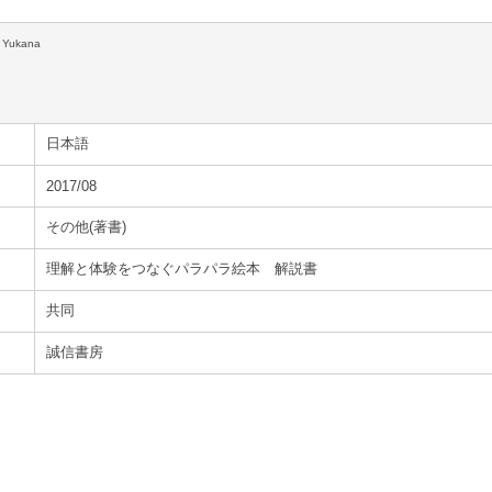
 Yukana
日本語
2017/08
その他(著書)
理解と体験をつなぐパラパラ絵本 解説書
共同
誠信書房